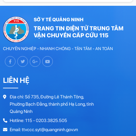
đó, thời gian qua, ngành Y tế Quảng Ninh đã đẩy mạnh triển
khai nhiều giải pháp nhằm nâng cao năng lực cấp cứu y tế.
SỞ Y TẾ QUẢNG NINH
TRANG TIN ĐIỆN TỬ TRUNG TÂM 
VẬN CHUYỂN CẤP CỨU 115
CHUYÊN NGHIỆP - NHANH CHÓNG - TẬN TÂM - AN TOÀN
LIÊN HỆ
Địa chỉ: Số 735, Đường Lê Thánh Tông,
Phường Bạch Đằng, thành phố Hạ Long, tỉnh
Quảng Ninh
Hotline: 115 - 0203.3825.505
Email: ttvccc.syt@quangninh.gov.vn