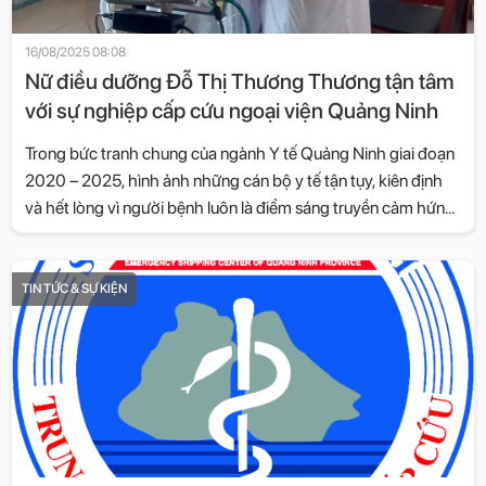
16/08/2025 08:08
Nữ điều dưỡng Đỗ Thị Thương Thương tận tâm
với sự nghiệp cấp cứu ngoại viện Quảng Ninh
Trong bức tranh chung của ngành Y tế Quảng Ninh giai đoạn
2020 – 2025, hình ảnh những cán bộ y tế tận tụy, kiên định
và hết lòng vì người bệnh luôn là điểm sáng truyền cảm hứng
cho đồng nghiệp và cộng đồng. Một trong những tấm gương
tiêu biểu ấy là đồng chí Đỗ Thị Thương Thương, Phó Trưởng
phòng Cấp cứu ngoại viện, Trung tâm Vận chuyển cấp cứu
TIN TỨC & SỰ KIỆN
tỉnh Quảng Ninh.