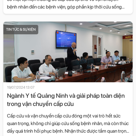
bệnh nhân đến các bệnh viện, góp phần kịp thời cứu sống
người bệnh, giảm thiểu di chứng, hỗ trợ điều trị hiệu quả cao.
TIN TỨC & SỰ KIỆN
19/07/2024 13:07
Ngành Y tế Quảng Ninh và giải pháp toàn diện
trong vận chuyển cấp cứu
Cấp cứu và vận chuyển cấp cứu đóng một vai trò hết sức
quan trọng, không chỉ giúp cứu sống bệnh nhân, mà còn thúc
đẩy quá trình hồi phục bệnh. Nhận thức được tầm quan trọng