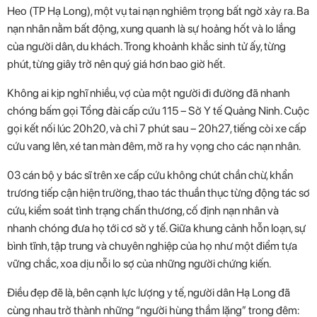
Cơ Cấu Tổ Chức
Heo (TP Hạ Long), một vụ tai nạn nghiêm trọng bất ngờ xảy ra. Ba
nạn nhân nằm bất động, xung quanh là sự hoảng hốt và lo lắng
Thư Viện Ảnh
của người dân, du khách. Trong khoảnh khắc sinh tử ấy, từng
Video - Clips
phút, từng giây trở nên quý giá hơn bao giờ hết.
Không ai kịp nghĩ nhiều, vợ của một người đi đường đã nhanh
chóng bấm gọi Tổng đài cấp cứu 115 – Sở Y tế Quảng Ninh. Cuộc
gọi kết nối lúc 20h20, và chỉ 7 phút sau – 20h27, tiếng còi xe cấp
cứu vang lên, xé tan màn đêm, mở ra hy vọng cho các nạn nhân.
03 cán bộ y bác sĩ trên xe cấp cứu không chút chần chừ, khẩn
trương tiếp cận hiện trường, thao tác thuần thục từng động tác sơ
cứu, kiểm soát tình trạng chấn thương, cố định nạn nhân và
nhanh chóng đưa họ tới cơ sở y tế. Giữa khung cảnh hỗn loạn, sự
bình tĩnh, tập trung và chuyên nghiệp của họ như một điểm tựa
vững chắc, xoa dịu nỗi lo sợ của những người chứng kiến.
Điều đẹp đẽ là, bên cạnh lực lượng y tế, người dân Hạ Long đã
cùng nhau trở thành những “người hùng thầm lặng” trong đêm: