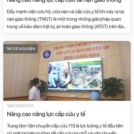
Ðẩy mạnh việc cứu hộ, cứu nạn và cấp cứu y tế khi xảy ra tai
nạn giao thông (TNGT) là một trong những giải pháp quan
trọng về bảo đảm trật tự, an toàn giao thông (ATGT) trên địa
bàn tỉnh Quảng Ninh.
TIN TỨC & SỰ KIỆN
19/07/2024 11:07
Nâng cao năng lực cấp cứu y tế
Trung tâm Vận chuyển cấp cứu 115 là lực lượng y tế đầu tiên
có mặt tại hiện trường để cấp cứu tại chỗ và vận chuyển