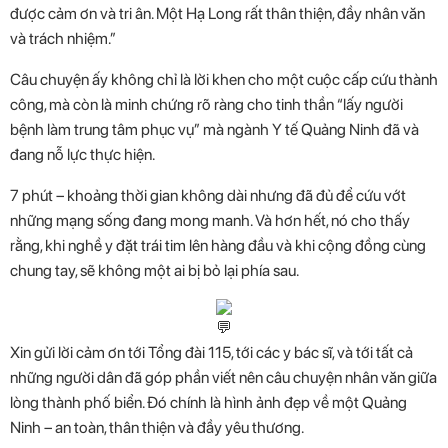
được cảm ơn và tri ân. Một Hạ Long rất thân thiện, đầy nhân văn
và trách nhiệm.”
Câu chuyện ấy không chỉ là lời khen cho một cuộc cấp cứu thành
công, mà còn là minh chứng rõ ràng cho tinh thần “lấy người
bệnh làm trung tâm phục vụ” mà ngành Y tế Quảng Ninh đã và
đang nỗ lực thực hiện.
7 phút – khoảng thời gian không dài nhưng đã đủ để cứu vớt
những mạng sống đang mong manh. Và hơn hết, nó cho thấy
rằng, khi nghề y đặt trái tim lên hàng đầu và khi cộng đồng cùng
chung tay, sẽ không một ai bị bỏ lại phía sau.
Xin gửi lời cảm ơn tới Tổng đài 115, tới các y bác sĩ, và tới tất cả
những người dân đã góp phần viết nên câu chuyện nhân văn giữa
lòng thành phố biển. Đó chính là hình ảnh đẹp về một Quảng
Ninh – an toàn, thân thiện và đầy yêu thương.