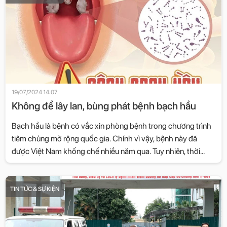
19/07/2024 14:07
Không để lây lan, bùng phát bệnh bạch hầu
Bạch hầu là bệnh có vắc xin phòng bệnh trong chương trình
tiêm chủng mở rộng quốc gia. Chính vì vậy, bệnh này đã
được Việt Nam khống chế nhiều năm qua. Tuy nhiên, thời
gian gần đây, bệnh bạch hầu có dấu hiệu xuất hiện trở lại ở
Nghệ An, Bắc Giang.
TIN TỨC & SỰ KIỆN