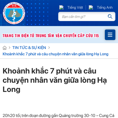
Tiếng Việt
Tiếng Anh
TRANG TIN ĐIỆN TỬ TRUNG TÂM VẬN CHUYỂN CẤP CỨU 115
TIN TỨC & SỰ KIỆN
Khoảnh khắc 7 phút và câu chuyện nhân văn giữa lòng Hạ Long
Khoảnh khắc 7 phút và câu
chuyện nhân văn giữa lòng Hạ
GIỚI THIỆU
Long
TIN TỨC & SỰ KIỆN
Giới Thiệu Chung
HỎI ĐÁP & GÓP Ý
Chức Năng Nhiệm Vụ
Thư viện
20h20 tối, trên đoạn đường gần Quảng trường 30-10 – Cung Cá