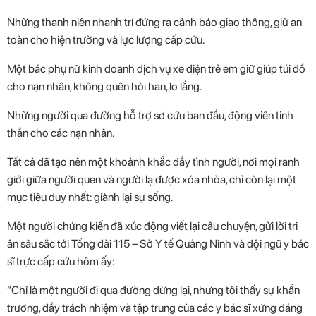
Những thanh niên nhanh trí đứng ra cảnh báo giao thông, giữ an
toàn cho hiện trường và lực lượng cấp cứu.
Một bác phụ nữ kinh doanh dịch vụ xe điện trẻ em giữ giúp túi đồ
cho nạn nhân, không quên hỏi han, lo lắng.
Những người qua đường hỗ trợ sơ cứu ban đầu, động viên tinh
thần cho các nạn nhân.
Tất cả đã tạo nên một khoảnh khắc đầy tình người, nơi mọi ranh
giới giữa người quen và người lạ được xóa nhòa, chỉ còn lại một
mục tiêu duy nhất: giành lại sự sống.
Một người chứng kiến đã xúc động viết lại câu chuyện, gửi lời tri
ân sâu sắc tới Tổng đài 115 – Sở Y tế Quảng Ninh và đội ngũ y bác
sĩ trực cấp cứu hôm ấy:
“Chỉ là một người đi qua đường dừng lại, nhưng tôi thấy sự khẩn
trương, đầy trách nhiệm và tập trung của các y bác sĩ xứng đáng